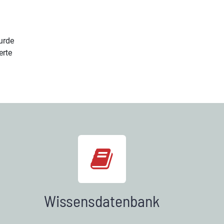
urde
erte
Wissensdatenbank